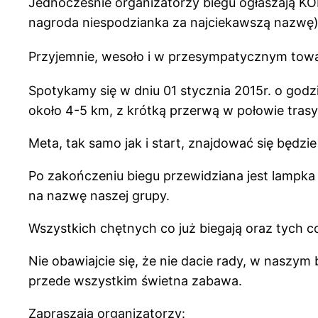
Jednocześnie organizatorzy biegu ogłaszają KON
nagroda niespodzianka za najciekawszą nazwę)
Przyjemnie, wesoło i w przesymp
atycznym towa
Spotykamy się w dniu 01 stycznia 2015r. o godz
około 4-5 km, z krótką przerwą w połowie tras
Meta, tak samo jak i start, znajdować się będz
Po zakończeniu biegu przewidziana jest lampk
na nazwę naszej grupy.
Wszystkich chętnych co już biegają oraz tych 
Nie obawiajcie się, że nie dacie rady, w naszym
przede wszystkim świetna zabawa.
Zapraszają organizatorzy: