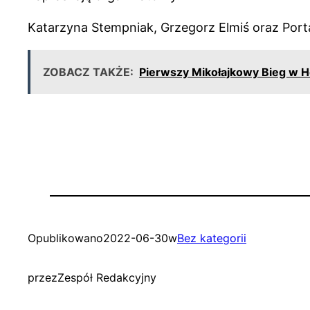
Katarzyna Stempniak, Grzegorz Elmiś oraz Porta
ZOBACZ TAKŻE:
Pierwszy Mikołajkowy Bieg w H
Opublikowano
2022-06-30
w
Bez kategorii
przez
Zespół Redakcyjny