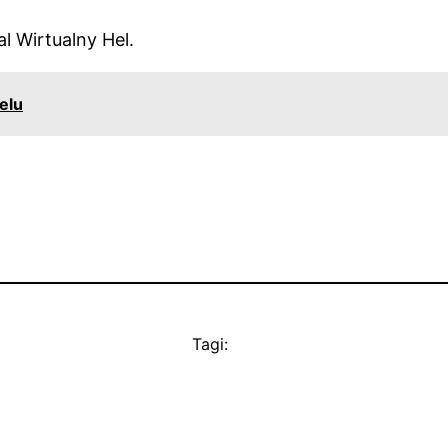
l Wirtualny Hel.
elu
Tagi: