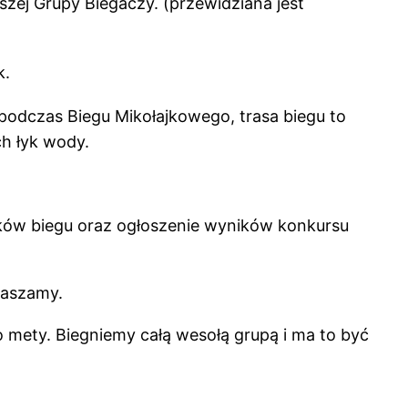
szej Grupy Biegaczy. (przewidziana jest
k.
 podczas Biegu Mikołajkowego, trasa biegu to
h łyk wody.
ików biegu oraz ogłoszenie wyników konkursu
raszamy.
do mety. Biegniemy całą wesołą grupą i ma to być