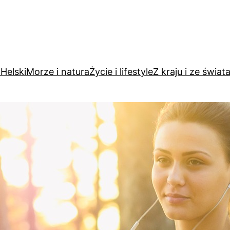
Helski
Morze i natura
Życie i lifestyle
Z kraju i ze świat