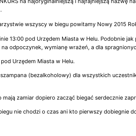
KURS na najoryginalniejszą i najfajniejszą nazwę na
.
rzystwie wszyscy w biegu powitamy Nowy 2015 Ro
inie 13:00 pod Urzędem Miasta w Helu. Podobnie jak
y na odpoczynek, wymianę wrażeń, a dla spragnionyc
ie pod Urzędem Miasta w Helu.
a szampana (bezalkoholowy) dla wszystkich uczestn
co mają zamiar dopiero zacząć biegać serdecznie zap
 biegu nie chodzi o czas ani kto pierwszy dobiegnie 