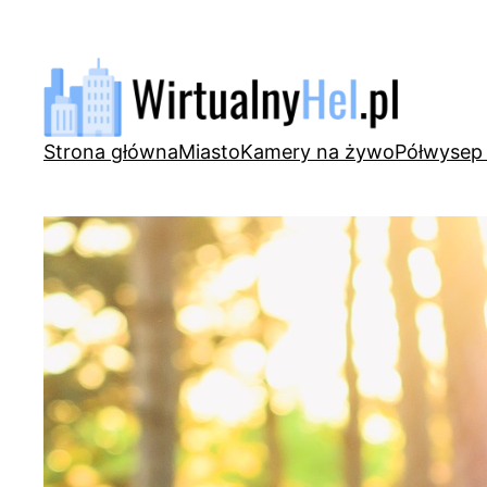
Przejdź
do
treści
Strona główna
Miasto
Kamery na żywo
Półwysep 