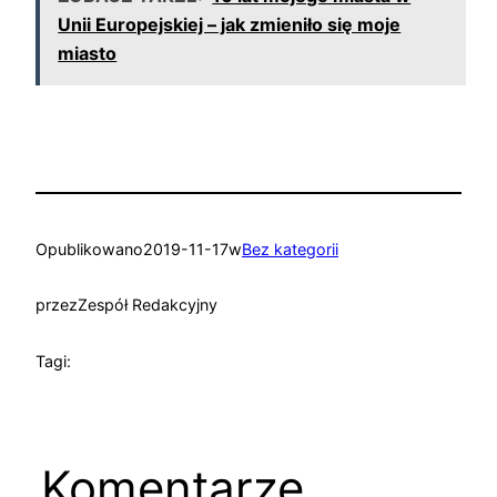
Unii Europejskiej – jak zmieniło się moje
miasto
Opublikowano
2019-11-17
w
Bez kategorii
przez
Zespół Redakcyjny
Tagi:
Komentarze