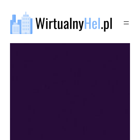
Przejdź
do
treści