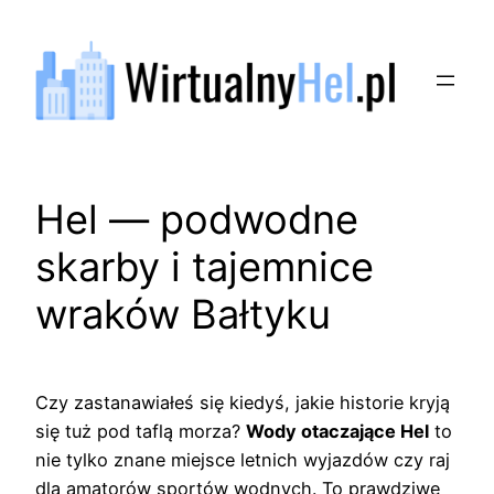
Przejdź
do
treści
Hel — podwodne
skarby i tajemnice
wraków Bałtyku
Czy zastanawiałeś się kiedyś, jakie historie kryją
się tuż pod taflą morza?
Wody otaczające Hel
to
nie tylko znane miejsce letnich wyjazdów czy raj
dla amatorów sportów wodnych. To prawdziwe