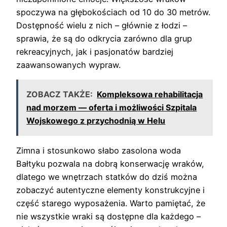
spoczywa na głębokościach od 10 do 30 metrów.
Dostępność wielu z nich – głównie z łodzi –
sprawia, że są do odkrycia zarówno dla grup
rekreacyjnych, jak i pasjonatów bardziej
zaawansowanych wypraw.
ZOBACZ TAKŻE:
Kompleksowa rehabilitacja
nad morzem — oferta i możliwości Szpitala
Wojskowego z przychodnią w Helu
Zimna i stosunkowo słabo zasolona woda
Bałtyku pozwala na dobrą konserwację wraków,
dlatego we wnętrzach statków do dziś można
zobaczyć autentyczne elementy konstrukcyjne i
część starego wyposażenia. Warto pamiętać, że
nie wszystkie wraki są dostępne dla każdego –