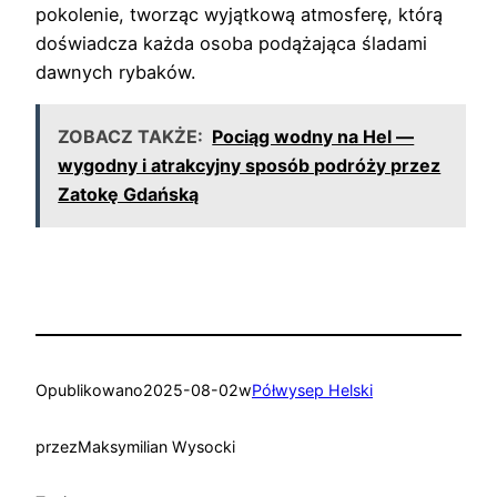
pokolenie, tworząc wyjątkową atmosferę, którą
doświadcza każda osoba podążająca śladami
dawnych rybaków.
ZOBACZ TAKŻE:
Pociąg wodny na Hel —
wygodny i atrakcyjny sposób podróży przez
Zatokę Gdańską
Opublikowano
2025-08-02
w
Półwysep Helski
przez
Maksymilian Wysocki