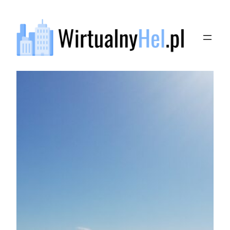
Przejdź
do
treści