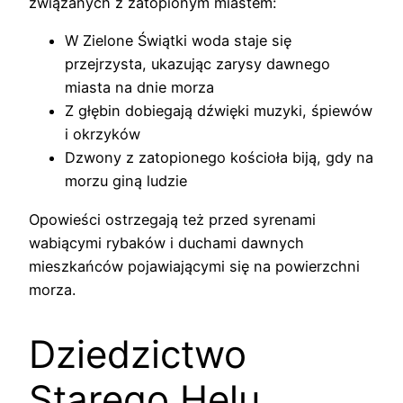
związanych z zatopionym miastem:
W Zielone Świątki woda staje się
przejrzysta, ukazując zarysy dawnego
miasta na dnie morza
Z głębin dobiegają dźwięki muzyki, śpiewów
i okrzyków
Dzwony z zatopionego kościoła biją, gdy na
morzu giną ludzie
Opowieści ostrzegają też przed syrenami
wabiącymi rybaków i duchami dawnych
mieszkańców pojawiającymi się na powierzchni
morza.
Dziedzictwo
Starego Helu