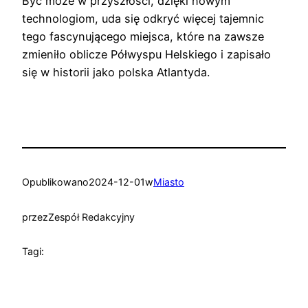
Być może w przyszłości, dzięki nowym
technologiom, uda się odkryć więcej tajemnic
tego fascynującego miejsca, które na zawsze
zmieniło oblicze Półwyspu Helskiego i zapisało
się w historii jako polska Atlantyda.
Opublikowano
2024-12-01
w
Miasto
przez
Zespół Redakcyjny
Tagi: