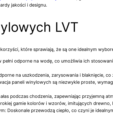
rdy jakości i designu.
inylowych LVT
korzyści, które sprawiają, że są one idealnym wybor
pełni odporne na wodę, co umożliwia ich stosowanie
odporne na uszkodzenia, zarysowania i blaknięcie, c
acja paneli winylowych są niezwykle proste, wymaga
hałas podczas chodzenia, zapewniając przyjemną at
kiej gamie kolorów i wzorów, imitujących drewno, k
: Doskonale przewodzą ciepło, co czyni je idealn