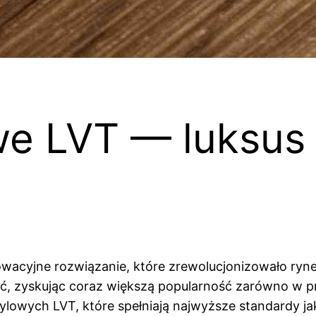
we LVT — luksus 
nnowacyjne rozwiązanie, które zrewolucjonizowało r
łość, zyskując coraz większą popularność zarówno w 
nylowych LVT, które spełniają najwyższe standardy jak