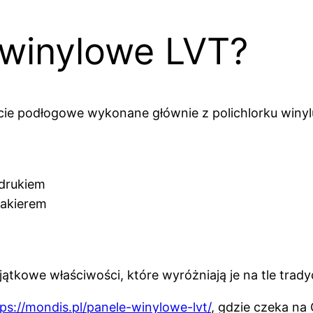
 winylowe LVT?
 podłogowe wykonane głównie z polichlorku winylu (
adrukiem
lakierem
ątkowe właściwości, które wyróżniają je na tle tra
ps://mondis.pl/panele-winylowe-lvt/
, gdzie czeka na