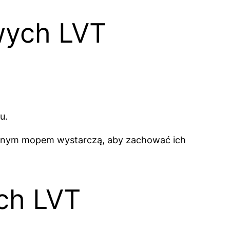
wych LVT
u.
lgotnym mopem wystarczą, aby zachować ich
ych LVT