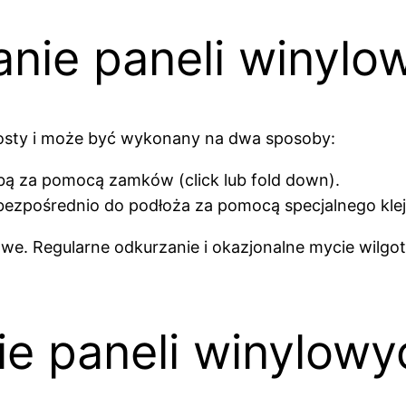
anie paneli winylo
osty i może być wykonany na dwa sposoby:
bą za pomocą zamków (click lub fold down).
 bezpośrednio do podłoża za pomocą specjalnego klej
atwe. Regularne odkurzanie i okazjonalne mycie wi
ie paneli winylow