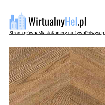
Przejdź
do
treści
Strona główna
Miasto
Kamery na żywo
Półwysep 