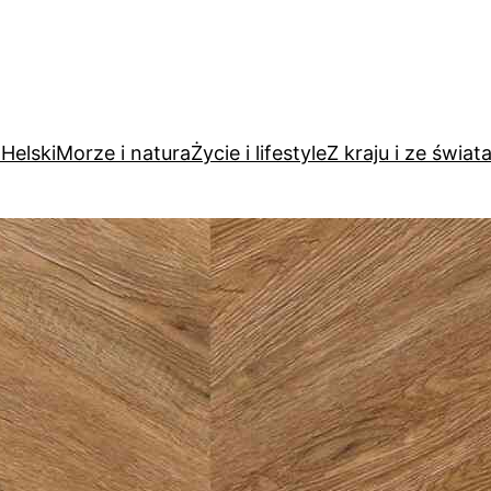
Helski
Morze i natura
Życie i lifestyle
Z kraju i ze świat