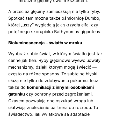
mroczne głębiny swoim kształtem.
A przecież głębiny zamieszkują nie tylko ryby.
Spotkać tam można także ośmiornicę Dumbo,
której „uszy” wyglądają jak skrzydła elfa, czy
potężnego skorupiaka Bathynomus giganteus.
Bioluminescencja – światło w mroku
Wyobraź sobie świat, w którym światło jest tak
cenne jak tlen. Ryby głębinowe wyewoluowały
mechanizmy, dzięki którym mogą świecić —
często na różne sposoby. Te subtelne błyski
służą nie tylko do zdobywania pokarmu, lecz
także do
komunikacji z innymi osobnikami
gatunku
czy ochrony przed zagrożeniami.
Czasem pozwalają one oszukać wroga lub
ułatwiają znalezienie partnera do rozrodu. To
świadectwo, jak wyjątkowe są adaptacje