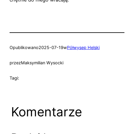
Opublikowano
2025-07-19
w
Półwysep Helski
przez
Maksymilian Wysocki
Tagi:
Komentarze