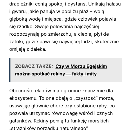
drapieżniki cenią spokój i dystans. Unikają hałasu
i gwaru, jakie panują w pobliżu plaż – wolą
głęboką wodę i miejsca, gdzie człowiek pojawia
się rzadko. Swoje polowania najczęściej
rozpoczynają po zmierzchu, a ciepłe, płytkie
zatoki, gdzie bawi się najwięcej ludzi, skutecznie
omijają z daleka.
ZOBACZ TAKŻE:
Czy w Morzu Egejskim
można spotkać rekiny — fakty i mity
Obecność rekinów ma ogromne znaczenie dla
ekosystemu. To one dbają o „czystość” morza,
usuwając głównie chore czy osłabione ryby, co
pozwala utrzymać równowagę wśród licznych
gatunków. Rekiny pełnią tu funkcję morskich
„strażników porządku naturalnego”.