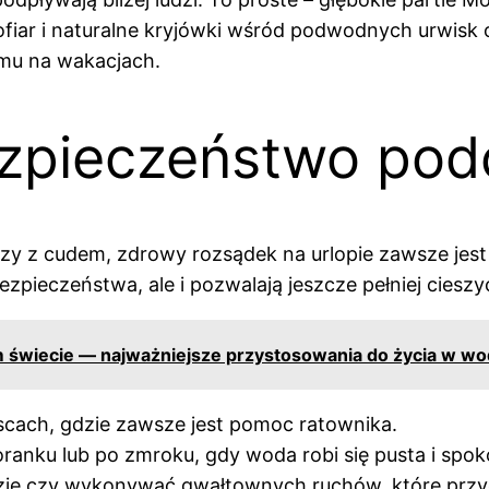
ofiar i naturalne kryjówki wśród podwodnych urwisk o
omu na wakacjach.
zpieczeństwo pod
czy z cudem, zdrowy rozsądek na urlopie zawsze jes
ezpieczeństwa, ale i pozwalają jeszcze pełniej cieszy
 świecie — najważniejsze przystosowania do życia w wo
cach, gdzie zawsze jest pomoc ratownika.
oranku lub po zmroku, gdy woda robi się pusta i spok
dzie czy wykonywać gwałtownych ruchów, które przyc