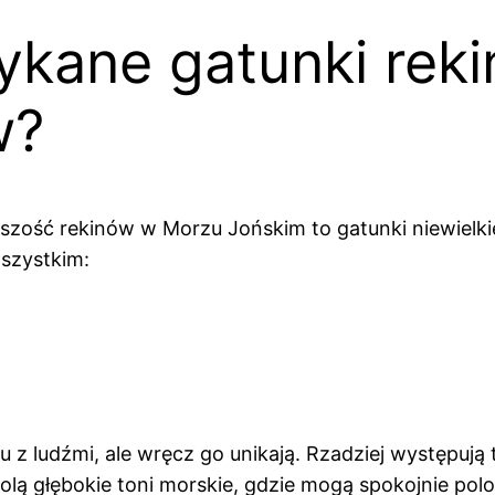
ykane gatunki rek
w?
ość rekinów w Morzu Jońskim to gatunki niewielkie,
szystkim:
 z ludźmi, ale wręcz go unikają. Rzadziej występują t
lą głębokie toni morskie, gdzie mogą spokojnie polow