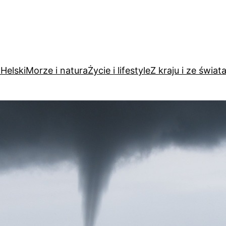
Helski
Morze i natura
Życie i lifestyle
Z kraju i ze świat