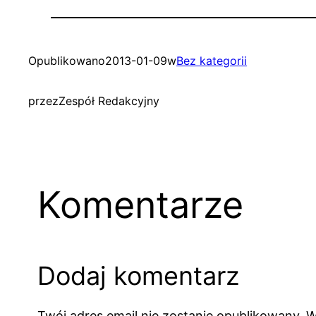
Opublikowano
2013-01-09
w
Bez kategorii
przez
Zespół Redakcyjny
Komentarze
Dodaj komentarz
Twój adres email nie zostanie opublikowany.
W