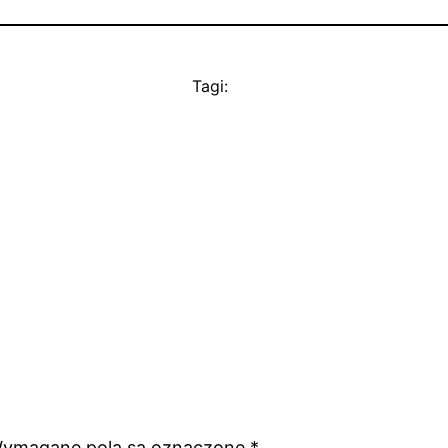
Tagi:
ymagane pola są oznaczone
*