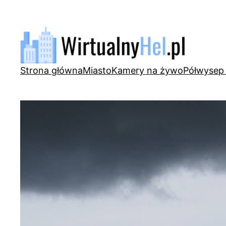
Przejdź
do
treści
Strona główna
Miasto
Kamery na żywo
Półwysep 