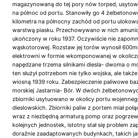
magazynowaną do tej pory nów torped, usytowa
na północ od portu. Stanowiły go 4 żelbetonowe
kilometra na północny zachód od portu uloko
warstwą piasku. Przechowywano w nich amunicję
ukończony w roku 1937. Oczywiście nie zapomni
wąskotorowej. Rozstaw jej torów wynosił 600m
elektrowni w formie wkomponowanej w okoliczne
napędzane trzema silnikami diesla- dwoma o m
ten służył potrzebom nie tylko wojska, ale tak
wiosną 1939 roku. Zabezpieczenie paliwowe bazy
morskiej Jastarnia- Bór. W dwóch żelbetonowy
zbiorniki usytuowano w okolicy portu wojenneg
dieslowskich. Zbiorniki paliw z portem miał po
wraz z niezbędną armaturą pomp oraz pogrzewa
kolejnych jednostek, istotny stał się problem
doraźnie zaadaptowanych budynkach, takich jak