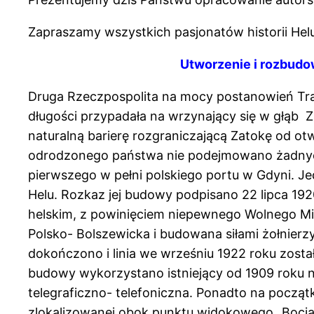
Zapraszamy wszystkich pasjonatów historii Helu,
Utworzenie i rozbudo
Druga Rzeczpospolita na mocy postanowień Trakt
długości przypadała na wrzynający się w głąb Z
naturalną barierę rozgraniczającą Zatokę od ot
odrodzonego państwa nie podejmowano żadnych k
pierwszego w pełni polskiego portu w Gdyni. Je
Helu. Rozkaz jej budowy podpisano 22 lipca 192
helskim, z powinięciem niepewnego Wolnego Mi
Polsko- Bolszewicka i budowana siłami żołnierzy
dokończono i linia we wrześniu 1922 roku zosta
budowy wykorzystano istniejący od 1909 roku na
telegraficzno- telefoniczna. Ponadto na począ
zlokalizowanej obok punktu widokowego „Bocia