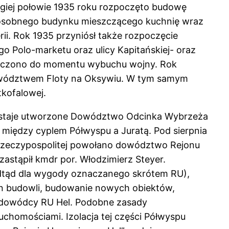
drugiej połowie 1935 roku rozpoczęto budowę
z osobnego budynku mieszczącego kuchnię wraz
i. Rok 1935 przyniósł także rozpoczęcie
Polo-marketu oraz ulicy Kapitańskiej- oraz
okończono do momentu wybuchu wojny. Rok
 Dowództwem Floty na Oksywiu. W tym samym
tkofalowej.
zostaje utworzone Dowództwo Odcinka Wybrzeża
n między cyplem Półwyspu a Juratą. Pod sierpnia
Rzeczypospolitej powołano dowództwo Rejonu
astąpił kmdr por. Włodzimierz Steyer.
dtąd dla wygody oznaczanego skrótem RU),
an budowli, budowanie nowych obiektów,
dy dowódcy RU Hel. Podobne zasady
uchomościami. Izolacja tej części Półwyspu