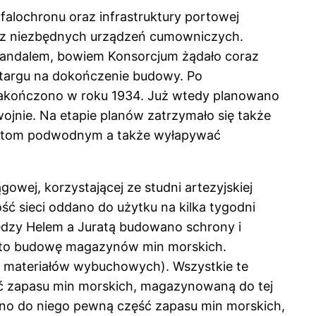
falochronu oraz infrastruktury portowej
raz niezbędnych urządzeń cumowniczych.
skandalem, bowiem Konsorcjum żądało coraz
etargu na dokończenie budowy. Po
 zakończono w roku 1934. Już wtedy planowano
ojnie. Na etapie planów zatrzymało się także
krętom podwodnym a także wyłapywać
wej, korzystającej ze studni artezyjskiej
ć sieci oddano do użytku na kilka tygodni
ędzy Helem a Juratą budowano schrony i
zęto budowę magazynów min morskich.
n materiałów wybuchowych). Wszystkie te
ęść zapasu min morskich, magazynowaną do tej
ono do niego pewną część zapasu min morskich,