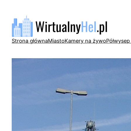
Przejdź
do
treści
Strona główna
Miasto
Kamery na żywo
Półwysep 