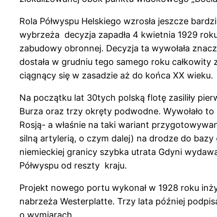
Rola Półwyspu Helskiego wzrosła jeszcze bardz
wybrzeża decyzja zapadła 4 kwietnia 1929 rok
zabudowy obronnej. Decyzja ta wywołała znaczne
dostała w grudniu tego samego roku całkowity
ciągnący się w zasadzie aż do końca XX wieku.
Na początku lat 30tych polską flotę zasiliły p
Burza oraz trzy okręty podwodne. Wywołało to 
Rosją- a właśnie na taki wariant przygotowywa
silną artylerią, o czym dalej) na drodze do ba
niemieckiej granicy szybka utrata Gdyni wydawa
Półwyspu od reszty kraju.
Projekt nowego portu wykonał w 1928 roku inż
nabrzeża Westerplatte. Trzy lata później pod
o wymiarach