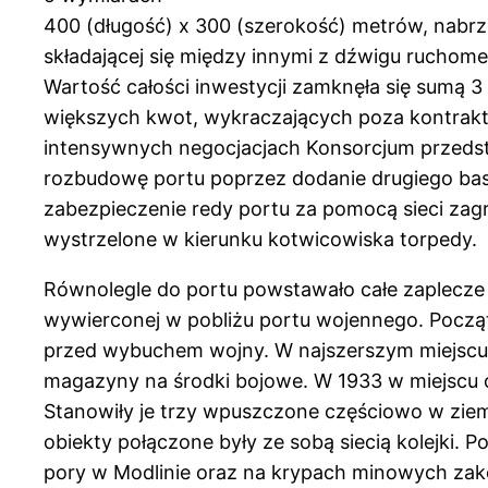
400 (długość) x 300 (szerokość) metrów, nabrz
składającej się między innymi z dźwigu rucho
Wartość całości inwestycji zamknęła się sumą 
większych kwot, wykraczających poza kontrakt.
intensywnych negocjacjach Konsorcjum przedst
rozbudowę portu poprzez dodanie drugiego basen
zabezpieczenie redy portu za pomocą sieci z
wystrzelone w kierunku kotwicowiska torpedy.
Równolegle do portu powstawało całe zaplecze b
wywierconej w pobliżu portu wojennego. Począt
przed wybuchem wojny. W najszerszym miejscu 
magazyny na środki bojowe. W 1933 w miejscu 
Stanowiły je trzy wpuszczone częściowo w zie
obiekty połączone były ze sobą siecią kolejki
pory w Modlinie oraz na krypach minowych zak