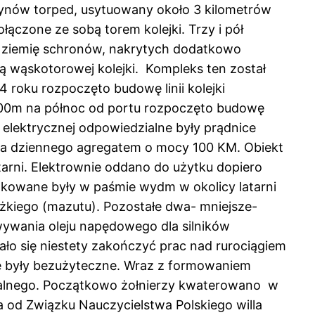
ynów torped, usytuowany około 3 kilometrów
ączone ze sobą torem kolejki. Trzy i pół
 ziemię schronów, nakrytych dodatkowo
ą wąskotorowej kolejki. Kompleks ten został
roku rozpoczęto budowę linii kolejki
500m na północ od portu rozpoczęto budowę
elektrycznej odpowiedzialne były prądnice
ia dziennego agregatem o mocy 100 KM. Obiekt
tarni. Elektrownie oddano do użytku dopiero
lokowane były w paśmie wydm w okolicy latarni
kiego (mazutu). Pozostałe dwa- mniejsze-
wywania oleju napędowego dla silników
ało się niestety zakończyć prac nad rurociągiem
te były bezużyteczne. Wraz z formowaniem
cjalnego. Początkowo żołnierzy kwaterowano w
 od Związku Nauczycielstwa Polskiego willa