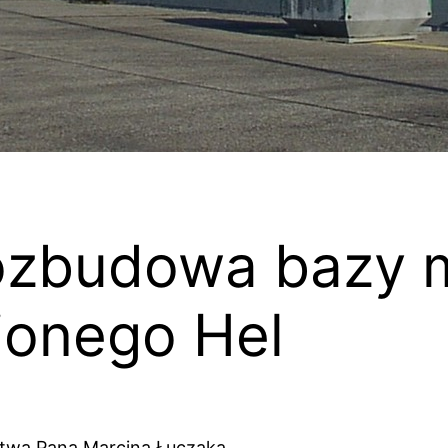
rozbudowa bazy m
ionego Hel
twa Pana Marcina Łuczaka.