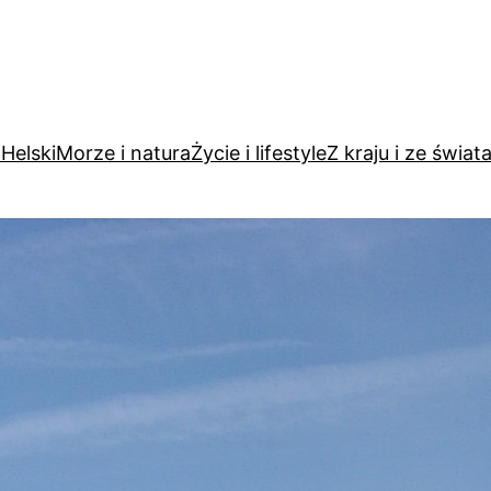
Helski
Morze i natura
Życie i lifestyle
Z kraju i ze świat