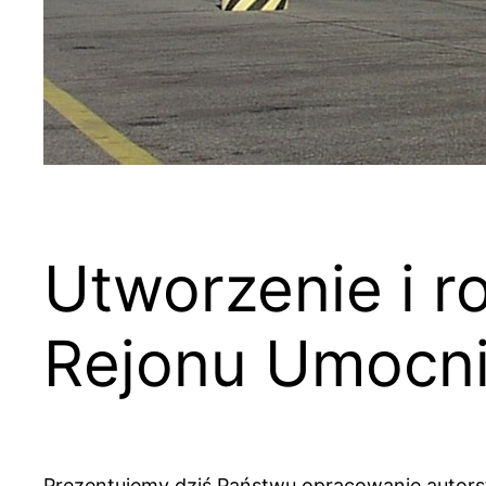
Utworzenie i 
Rejonu Umocn
Prezentujemy dziś Państwu opracowanie autors