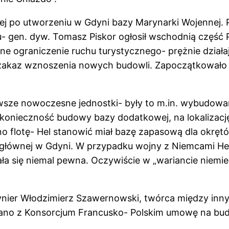
iej po utworzeniu w Gdyni bazy Marynarki Wojennej.
u- gen. dyw. Tomasz Piskor ogłosił wschodnią czę
 ograniczenie ruchu turystycznego- prężnie działają
 zakaz wznoszenia nowych budowli. Zapoczątkowało 
ierwsze nowoczesne jednostki- były to m.in. wybudow
konieczność budowy bazy dodatkowej, na lokalizacj
no flotę- Hel stanowić miał bazę zapasową dla okrę
zy głównej w Gdyni. W przypadku wojny z Niemcami Hel
ła się niemal pewna. Oczywiście w „wariancie niemiec
ynier Włodzimierz Szawernowski, twórca między inny
pisano z Konsorcjum Francusko- Polskim umowę na b