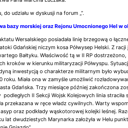
 do udziału w dyskusji na forum „”.
wa bazy morskiej oraz Rejonu Umocnionego Hel w 
atu Wersalskiego posiadała linię brzegową o łącznej
atoki Gdańskiej niczym kosa Półwysep Helski. Z racji
wartego Bałtyku. Właściwość tą w II RP dostrzeżono,
roków w kierunku militaryzacji Półwyspu. Sytuacji 
dyną inwestycją o charakterze militarnym było wybud
0 roku. Miała ona w zamyśle umożliwić rozładowywan
asta Gdańska. Trzy miesiące później zakończona zos
 podległych II Sekcji Wojsk Kolejowych linia straciła
ła przekazana w ręce władz cywilnych. Warty wspomni
syp oraz podkłady wąskotorowej kolejki leśnej. Razem
tku lat dwudziestych Marynarka założyła w Helu punk
nie Gniazdo”.