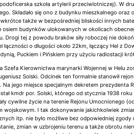
podoficerska szkoła artylerii przeciwlotniczej). W 
kiego. Składało się ono z budynku mieszkalnego ora
ótce także w bezpośredniej bliskości innych bateri
 osiem budynków ulokowanych w okolicach obecnego 
pu. Drogi tej z powodu braków siły roboczej nie d
el łączności o długości około 22km, łączący Hel z
nią, Puckiem i Pińskiem przy użyciu radiostacji kró
nia Szefa Kierownictwa marynarki Wojennej w Helu 
ugeniusz Solski. Odcinek ten formalnie stanowił rejo
Na jego miejsce specjalnym dekretem prezydenta 
ł kmdr por. Solski, którego od stycznia 1938 roku z
ły cywilne życie na terenie Rejonu Umocnionego (o
m wojskowym. I tak dokonywanie jakichkolwiek zmi
onicznych itp. nie było możliwe bez odpowiedniej zgo
nie, zmian w uzbrojeniu terenu a także obrotu nier