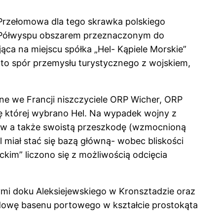
 Przełomowa dla tego skrawka polskiego
ść Półwyspu obszarem przeznaczonym do
ca na miejscu spółka „Hel- Kąpiele Morskie”
to spór przemysłu turystycznego z wojskiem,
ane we Francji niszczyciele ORP Wicher, ORP
ę której wybrano Hel. Na wypadek wojny z
tów a także swoistą przeszkodę (wzmocnioną
 miał stać się bazą główną- wobec bliskości
kim” liczono się z możliwością odcięcia
mi doku Aleksiejewskiego w Kronsztadzie oraz
udowę basenu portowego w kształcie prostokąta