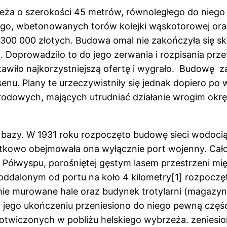
eża o szerokości 45 metrów, równoległego do niego 
mego, wbetonowanych torów kolejki wąskotorowej o
3 300 000 złotych. Budowa omal nie zakończyła się 
 Doprowadziło to do jego zerwania i rozpisania prz
awiło najkorzystniejszą ofertę i wygrało. Budowę
u. Plany te urzeczywistniły się jednak dopiero po w
agrodowych, mających utrudniać działanie wrogim o
azy. W 1931 roku rozpoczęto budowę sieci wodociągo
kowo obejmowała ona wyłącznie port wojenny. Całoś
Półwyspu, porośniętej gęstym lasem przestrzeni mi
oddalonym od portu na koło 4 kilometry[1] rozpoc
mie murowane hale oraz budynek trotylarni (magazy
. Po jego ukończeniu przeniesiono do niego pewną cz
otwiczonych w pobliżu helskiego wybrzeża. zeniesi