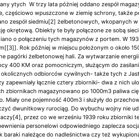
ny ytych W trzy lata później oddano zespół magaz
, częściowo wpuszczone w ziemię schrony, także poł
wano zespół siedmiu[2] żelbetonowych, wkopanych w
 okrętową. Obiekty te były połączone ze sobą sieci
ano o połączeniu tych magazynów z portem. W 1934 
m[[3]]. Rok później w miejscu położonym o około 1
 pagórki żelbetonowej hali. Za wytwarzanie energii 
ocy 400 KM oraz pomocniczym, służącym do zasilan
że okolicznych odbiorców cywilnych- także tych z Jas
 zapewniały łącznie cztery zbiorniki- dwa z nich u
ch zbiornikach magazynowano po 1000m3 paliwa cięż
o. Miały one pojemność 400m3 i służyły do przecho
łączyć dwunitkowy rurociąg. Do wybuchu wojny nie ud
czy[4], przez co we wrześniu 1939 roku zbiorniki 
 zapewnienia personelowi odpowiedniego zaplecza so
 baraki należące do nadleśnictwa czy też wykupiona