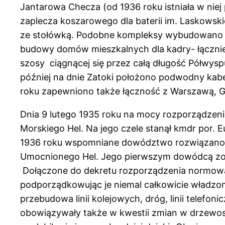
Jantarowa Checza (od 1936 roku istniała w niej 
zaplecza koszarowego dla baterii im. Laskows
ze stołówką. Podobne kompleksy wybudowano wkr
budowy domów mieszkalnych dla kadry- łącznie
szosy ciągnącej się przez całą długość Półwys
później na dnie Zatoki położono podwodny kab
roku zapewniono także łączność z Warszawą, Gdy
Dnia 9 lutego 1935 roku na mocy rozporządze
Morskiego Hel. Na jego czele stanął kmdr por. E
1936 roku wspomniane dowództwo rozwiązano. 
Umocnionego Hel. Jego pierwszym dowódcą zosta
Dołączone do dekretu rozporządzenia normowa
podporządkowując je niemal całkowicie władzo
przebudowa linii kolejowych, dróg, linii telef
obowiązywały także w kwestii zmian w drzewosta