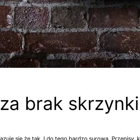
y za brak skrzyn
zuje się że tak. I do tego bardzo surowa. Przepisy,