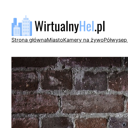
Przejdź
do
treści
Strona główna
Miasto
Kamery na żywo
Półwysep 