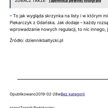
ZOBACZ TAKŻE:
Tajemnica pewnej fotografii
– To jak wygląda skrzynka na listy i w którym 
Piekarczyk z Gdańska. Jak dodaje – każdy rozs
wprowadzanie nowych regulacji, to nic innego,
Źródło: dziennikbaltycki.pl
Opublikowano
2019-02-28
w
Bez kategorii
przez
Zespół Redakcyjny