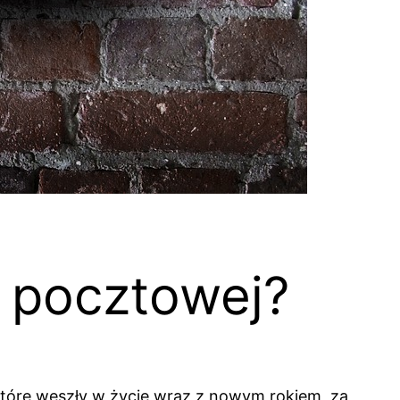
ki pocztowej?
 które weszły w życie wraz z nowym rokiem, za