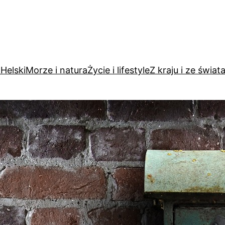
Helski
Morze i natura
Życie i lifestyle
Z kraju i ze świat