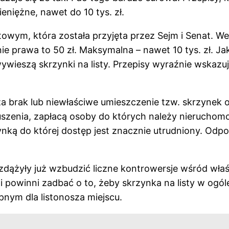
ieniężne, nawet do 10 tys. zł.
wym, która została przyjęta przez Sejm i Senat. Wed
e prawa to 50 zł. Maksymalna – nawet 10 tys. zł. Jak 
 wywieszą skrzynki na listy. Przepisy wyraźnie wskaz
a brak lub niewłaściwe umieszczenie tzw. skrzynek
szenia, zapłacą osoby do których należy nieruchomo
ynką do której dostęp jest znacznie utrudniony. Odp
 zdążyły już wzbudzić liczne kontrowersje wśród właś
powinni zadbać o to, żeby skrzynka na listy w ogóle
pnym dla listonosza miejscu.