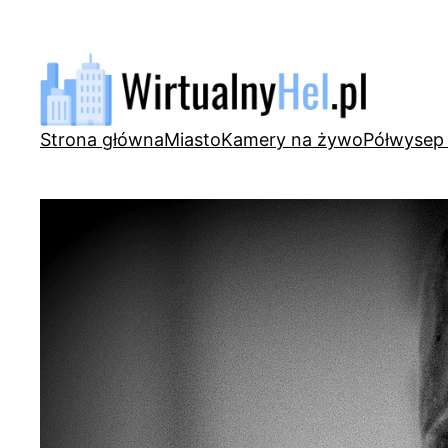
Przejdź
do
treści
Strona główna
Miasto
Kamery na żywo
Półwysep 