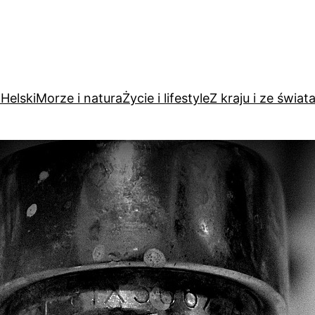
Helski
Morze i natura
Życie i lifestyle
Z kraju i ze świat